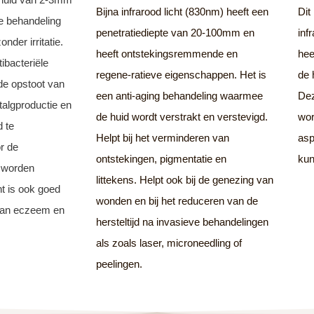
Bijna infrarood licht (830nm) heeft een
Dit
de behandeling
penetratiediepte van 20-100mm en
inf
nder irritatie.
heeft ontstekingsremmende en
hee
ibacteriële
regene-ratieve eigenschappen. Het is
de 
de opstoot van
een anti-aging behandeling waarmee
Dez
 talgproductie en
de huid wordt verstrakt en verstevigd.
wor
d te
Helpt bij het verminderen van
asp
r de
ontstekingen, pigmentatie en
ku
 worden
littekens. Helpt ook bij de genezing van
ht is ook goed
wonden en bij het reduceren van de
van eczeem en
hersteltijd na invasieve behandelingen
als zoals laser, microneedling of
peelingen.