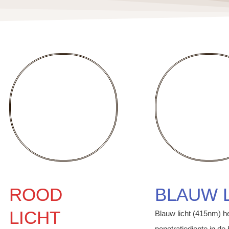
ROOD
BLAUW 
LICHT
Blauw licht (415nm) h
penetratiediepte in d