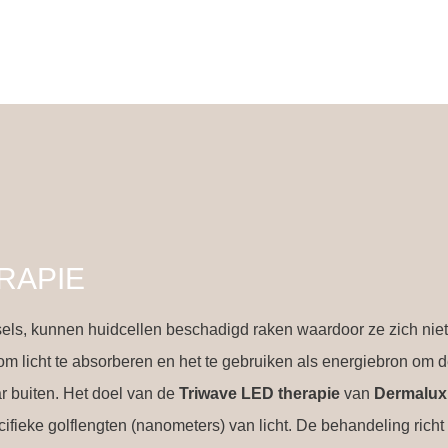
RAPIE
tsels, kunnen huidcellen beschadigd raken waardoor ze zich ni
om licht te absorberen en het te gebruiken als energiebron om d
r buiten. Het doel van de
Triwave LED therapie
van
Dermalux
ecifieke golflengten (nanometers) van licht. De behandeling rich