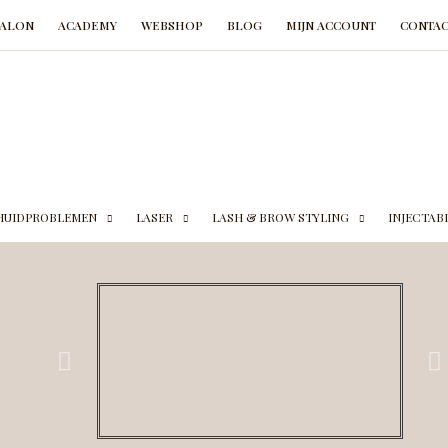
SALON
ACADEMY
WEBSHOP
BLOG
MIJN ACCOUNT
CONTAC
HUIDPROBLEMEN
LASER
LASH & BROW STYLING
INJECTAB
E