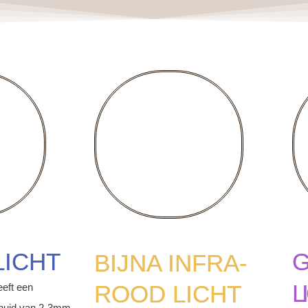
LICHT
G
BIJNA INFRA-
L
ROOD LICHT
eeft een
e huid van 2-3mm