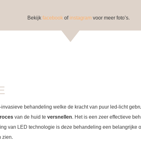
Bekijk
facebook
of
instagram
voor meer foto’s.
E
invasieve behandeling welke de kracht van puur led-licht gebrui
proces
van de huid te
versnellen
. Het is een zeer effectieve be
ng van LED technologie is deze behandeling een belangrijke ont
n zien.