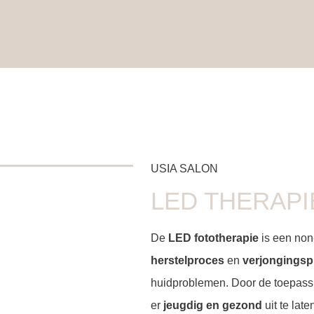
USIA SALON
LED THERAPI
De
LED fototherapie
is een non-
herstelproces
en
verjongings
huidproblemen. Door de toepassi
er
jeugdig en gezond
uit te late