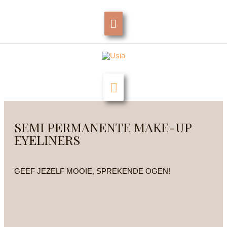
Ga
BOVEN
naar
HEADER
de
inhoud
BALK
HOOFDMENU
SEMI PERMANENTE MAKE-UP
EYELINERS
GEEF JEZELF MOOIE, SPREKENDE OGEN!