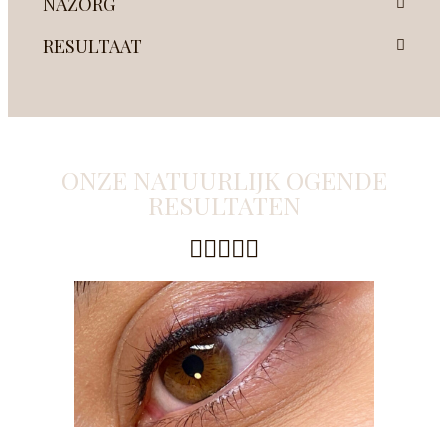
NAZORG
RESULTAAT
ONZE NATUURLIJK OGENDE
RESULTATEN
Waardering





4.9
van
5