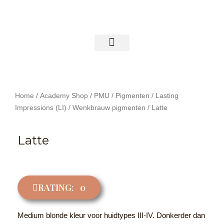
Ga
naar
de
inhoud
LOGIN & ACCOUNT
Home
/
Academy Shop
/
PMU
/
Pigmenten
/
Lasting
Impressions (LI)
/
Wenkbrauw pigmenten
/ Latte
Latte
RATING: 0
Medium blonde kleur voor huidtypes III-IV. Donkerder dan