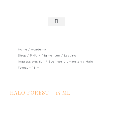
Ga
naar
de
inhoud
LOGIN & ACCOUNT
Home
/
Academy
Shop
/
PMU
/
Pigmenten
/
Lasting
Impressions (LI)
/
Eyeliner pigmenten
/ Halo
Forest – 15 ml
HALO FOREST – 15 ML