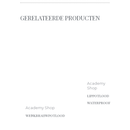
GERELATEERDE PRODUCTEN
Dit
product
heeft
meerdere
variaties.
Deze
optie
kan
Academy
gekozen
Shop
worden
LIPPOTLOOD
op
WATERPROOF
de
Academy Shop
productpagina
WENKBRAUWPOTLOOD