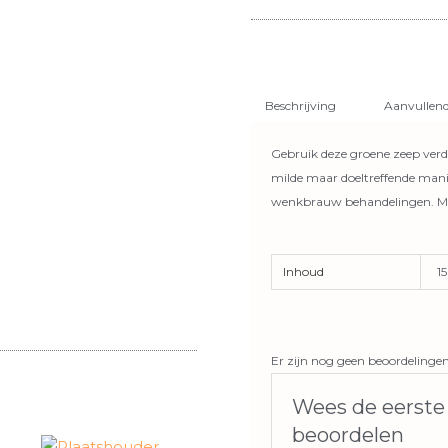
Beschrijving
Aanvullend
Gebruik deze groene zeep verd
milde maar doeltreffende manie
wenkbrauw behandelingen. Ma
Inhoud
1
Er zijn nog geen beoordelingen
Wees de eerste
beoordelen
Dit