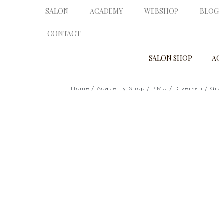
Ga
SALON
ACADEMY
WEBSHOP
BLOG
naar
de
CONTACT
inhoud
SALON SHOP
A
Home
/
Academy Shop
/
PMU
/
Diversen
/ Gr