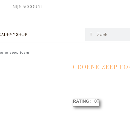
MIJN ACCOUNT
Zoeken
Zoeken
CADEMY SHOP
oene zeep foam
GROENE ZEEP F
RATING: 0