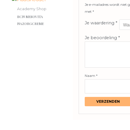
Je e-mailadres wordt niet g
product
Academy Shop
met
*
heeft
BCN MESOVITA
meerdere
Je waardering
*
NAZORGCREME
variaties.
Deze
Je beoordeling
*
optie
kan
gekozen
worden
op
de
Naam
*
productpagina