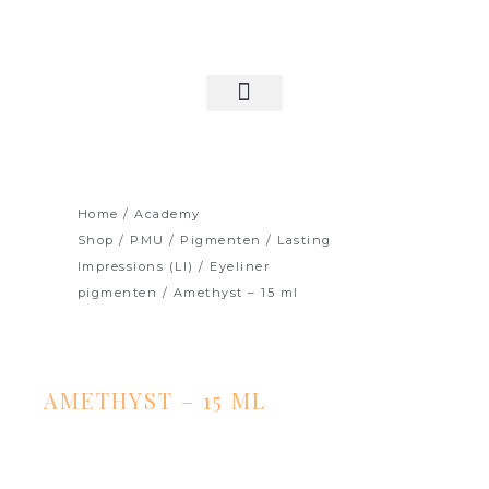
Ga
naar
de
inhoud
LOGIN & ACCOUNT
Home
/
Academy
Shop
/
PMU
/
Pigmenten
/
Lasting
Impressions (LI)
/
Eyeliner
pigmenten
/ Amethyst – 15 ml
AMETHYST – 15 ML