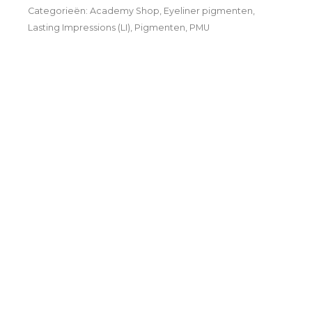
Categorieën:
Academy Shop
,
Eyeliner pigmenten
,
Lasting Impressions (LI)
,
Pigmenten
,
PMU