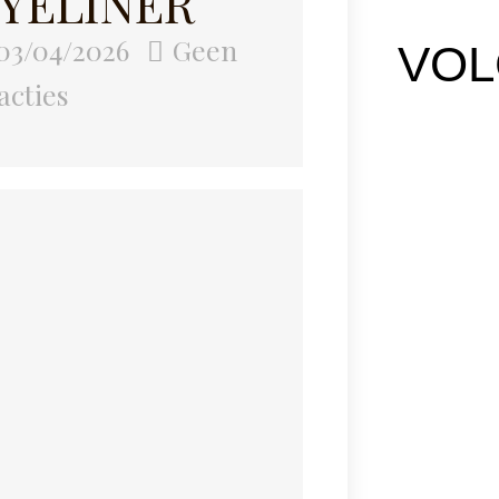
YELINER
03/04/2026
Geen
VOL
acties