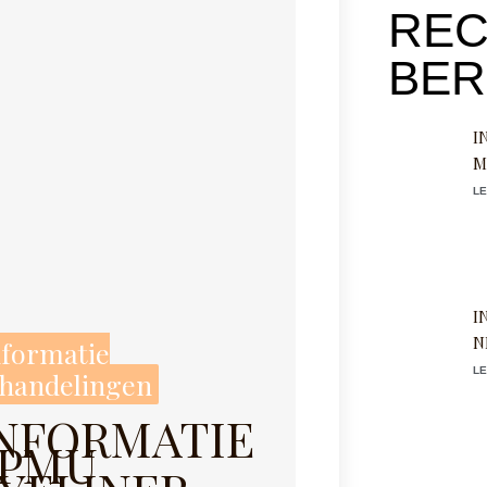
REC
BER
I
M
LE
I
N
nformatie
LE
handelingen
NFORMATIE
SPMU