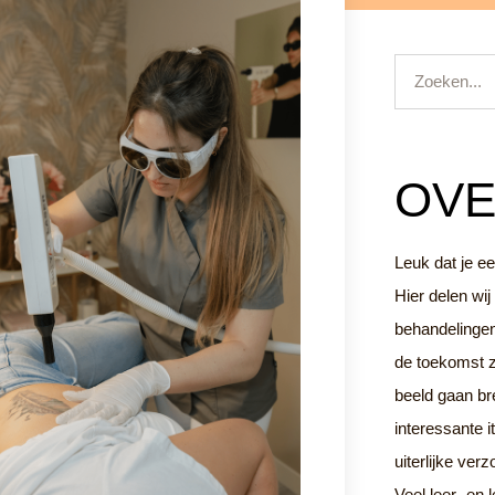
Zoeken
OVE
Leuk dat je ee
Hier delen wij
behandelingen 
de toekomst z
beeld gaan b
interessante 
uiterlijke ver
Veel leer- en 