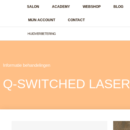
Ga
SALON
ACADEMY
WEBSHOP
BLOG
naar
de
MIJN ACCOUNT
CONTACT
inhoud
HUIDVERBETERING
Informatie behandelingen
Q-SWITCHED LASE