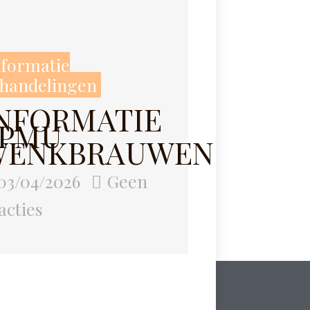
nformatie
handelingen
NFORMATIE
SPMU
WENKBRAUWEN
03/04/2026
Geen
acties