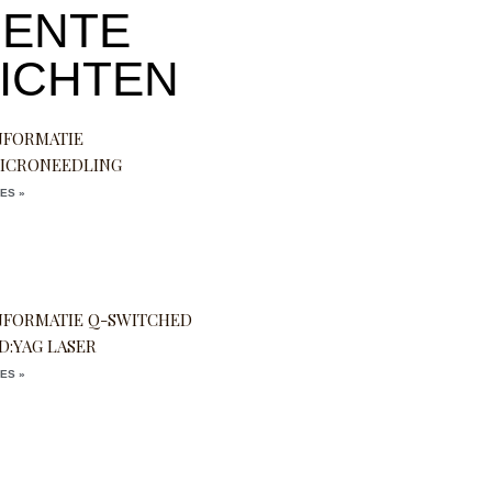
ENTE
ICHTEN
NFORMATIE
ICRONEEDLING
ES »
NFORMATIE Q-SWITCHED
D:YAG LASER
ES »