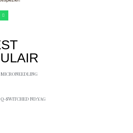
W
h
a
t
s
a
p
ST
p
ULAIR
 MICRONEEDLING
 Q-SWITCHED ND:YAG