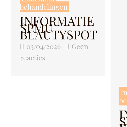
behandelingen
INFORMATIE
SPMU
BEAUTYSPOT
03/04/2026
Geen
reacties
I
be
I