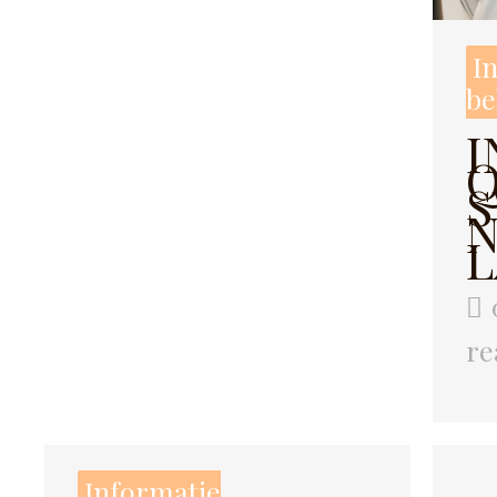
I
be
I
Q
N
L
re
Informatie