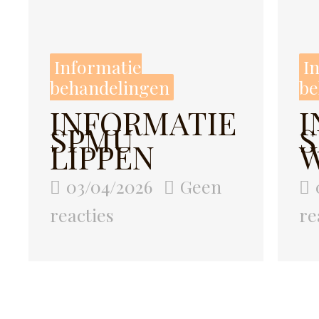
Informatie
I
behandelingen
be
INFORMATIE
I
SPMU
LIPPEN
03/04/2026
Geen
reacties
re