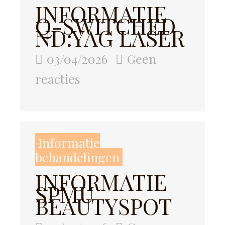
INFORMATIE
Q-SWITCHED
ND:YAG LASER
03/04/2026
Geen
reacties
Informatie
behandelingen
INFORMATIE
SPMU
BEAUTYSPOT