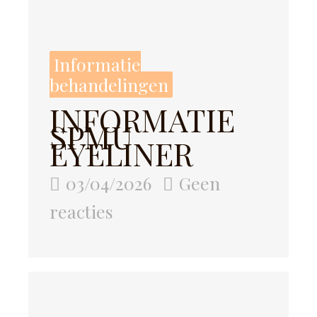
Informatie
behandelingen
INFORMATIE
SPMU
EYELINER
03/04/2026
Geen
reacties