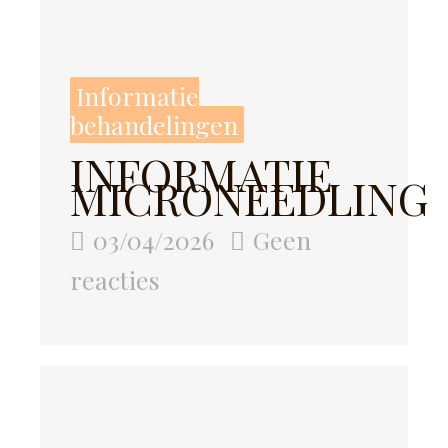
Informatie
behandelingen
INFORMATIE
MICRONEEDLING
03/04/2026
Geen
reacties