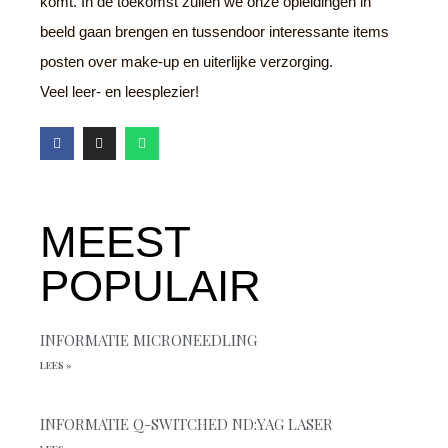
komt. In de toekomst zullen we onze opleidingen in
beeld gaan brengen en tussendoor interessante items
posten over make-up en uiterlijke verzorging.
Veel leer- en leesplezier!
F
I
W
a
n
h
c
s
a
e
t
t
b
a
s
o
g
a
o
r
p
MEEST
k
a
p
m
POPULAIR
INFORMATIE MICRONEEDLING
LEES »
INFORMATIE Q-SWITCHED ND:YAG LASER