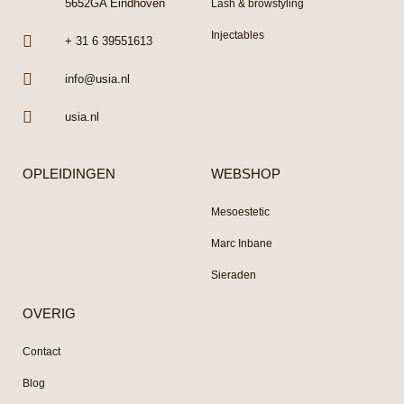
5652GA Eindhoven
Lash & browstyling
Injectables
+ 31 6 39551613
info@usia.nl
usia.nl
OPLEIDINGEN
WEBSHOP
Mesoestetic
Marc Inbane
Sieraden
OVERIG
Contact
Blog