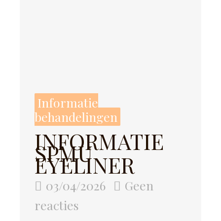
Informatie
behandelingen
INFORMATIE
SPMU
EYELINER
03/04/2026
Geen
reacties