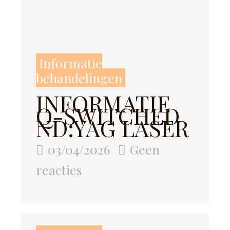
Informatie
behandelingen
INFORMATIE
Q-SWITCHED
ND:YAG LASER
03/04/2026
Geen
reacties