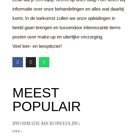
informatie over onze behandelingen en alles wat daarbij
komt. In de toekomst zullen we onze opleidingen in
beeld gaan brengen en tussendoor interessante items
posten over make-up en uiterlijke verzorging.
Veel leer- en leesplezier!
F
I
W
a
n
h
c
s
a
e
t
t
b
a
s
o
g
a
o
r
p
MEEST
k
a
p
m
POPULAIR
INFORMATIE MICRONEEDLING
LEES »